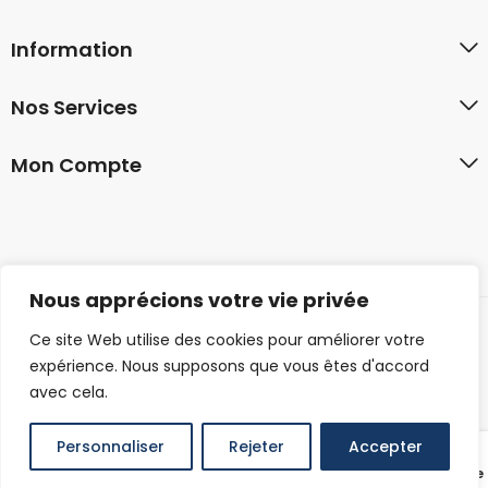
Information
Nos Services
Mon Compte
Nous apprécions votre vie privée
Ce site Web utilise des cookies pour améliorer votre
© 2026 familyshirt.co. Tous droits réservés.
expérience. Nous supposons que vous êtes d'accord
avec cela.
Personnaliser
Rejeter
Accepter
0
Produits
Panier
Mon compte