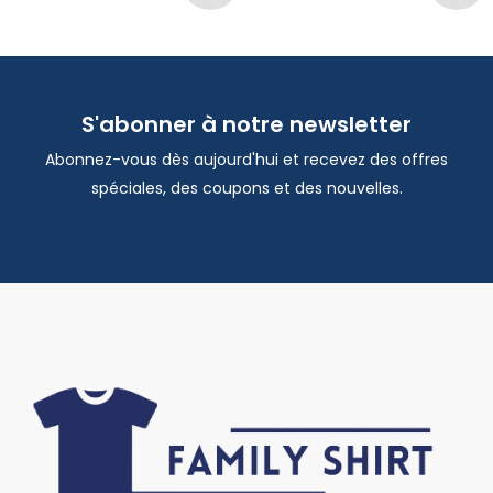
out
out
of
of
5
5
S'abonner à notre newsletter
Abonnez-vous dès aujourd'hui et recevez des offres
spéciales, des coupons et des nouvelles.