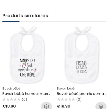
Produits similaires
Bavoir bébé
Bavoir bébé
Bavoir bébé humour marre du lait, apporte moi une bière
Bavoir bébé promis demain je dors
(0)
(0)
Rated
Rated
€
18.90
€
18.90
0
0