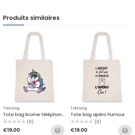
Produits similaires
Tote bag
Tote bag
Tote bag licorne téléphone
Tote bag apéro humour
(0)
(0)
Rated
Rated
€
19.00
€
19.00
0
0
out
out