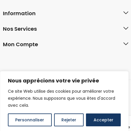
Information
Nos Services
Mon Compte
Nous apprécions votre vie privée
Ce site Web utilise des cookies pour améliorer votre
© 2026 familyshirt.co. Tous droits réservés.
expérience. Nous supposons que vous êtes d'accord
avec cela.
Personnaliser
Rejeter
Accepter
0
Produits
Sidebar
Panier
Mon compte