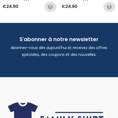
Rated
Rated
€
24.90
€
24.90
0
0
out
out
of
of
5
5
S'abonner à notre newsletter
Abonnez-vous dès aujourd'hui et recevez des offres
spéciales, des coupons et des nouvelles.